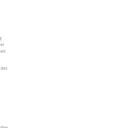
g
per
xis
 des
rdne