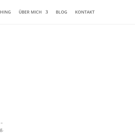
HING
ÜBER MICH
BLOG
KONTAKT
 –
g,