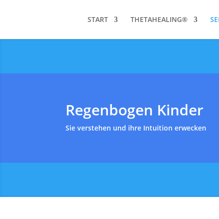
START
THETAHEALING®
SE
Regenbogen Kinder
Sie verstehen und ihre Intuition erwecken