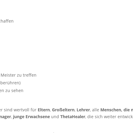
chaffen
 Meister zu treffen
 berühren)
fen zu sehen
r sind wertvoll für
Eltern
,
Großeltern
,
Lehrer
, alle
Menschen, die 
nager
,
junge Erwachsene
und
ThetaHealer
, die sich weiter entwic