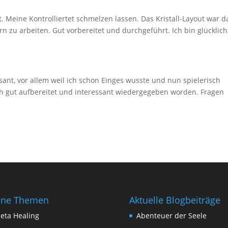
. Meine Kontrolliertet schmelzen lassen. Das Kristall-Layout war d
n zu arbeiten. Gut vorbereitet und durchgeführt. Ich bin glücklich
sant, vor allem weil ich schon Einges wusste und nun spielerisch
 gut aufbereitet und interessant wiedergegeben worden. Fragen
ine Themen
Aktuelle Blogbeiträge
eta Healing
Abenteuer der Seele